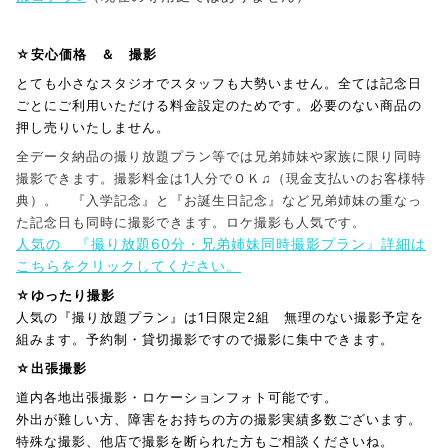
☆安心価格 ＆ 撮影
とても小さなスタジオでスタッフも大勢いません。
全ては記念日
ごとにご利用いただける料金設定のためです。
必要のない商品の
押し売りいたしません。
全データ納品の撮り放題プラン等では兄弟姉妹や家族に限り同時
撮影できます。撮影料金は1人分でＯＫ♫（現金支払いのお客様特
典）。 『入学記念』と『お誕生日記念』など兄弟姉妹の重なっ
た記念日も同時に撮影できます。ロケ撮影も人気です。
人気の 『撮り放題60分・兄弟姉妹同時撮影プラン』詳細は
こちらをクリックしてください。
☆ゆったり撮影
人気の『撮り放題プラン』は1日限定2組 無理のない撮影予定を
組みます。予約制・貸切撮影ですので撮影に集中できます。
☆出張撮影
道内各地出張撮影・ロケーションフォト可能です。
外出が難しい方、障害をお持ちの方の撮影実績多数ございます。
特殊な撮影、他店で撮影を断られた方もご相談くださいね。