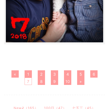
«
1
2
3
4
5
6
7
8
9
10
»
New♪（165）
100日（47）
七五三（45）