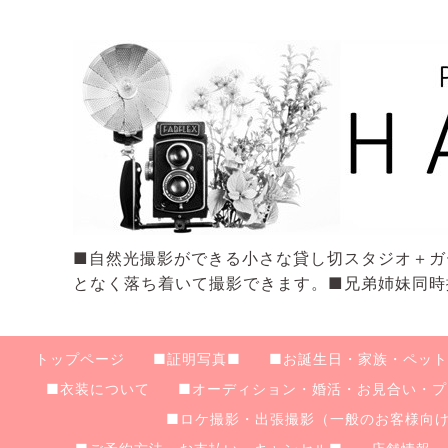
■自然光撮影ができる小さな貸し切スタジオ＋ガ
となく落ち着いて撮影できます。■兄弟姉妹同時
トップページ
■証明写真■
■お誕生日・家族・ペット
■衣装について
■オーディション・婚活・お見合い・プ
■ロケ撮影・出張撮影（一般のお客様向