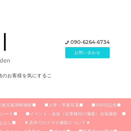
090-6264-6734
お問い合わせ
他のお客様を気にするこ
家族写真同時撮影■
■入学・卒業写真■
■100日記念■
レート■
■イベント・会合（企業様向け撮影）出張撮影 ■
なおし■
★店内でのスマホ撮影について★