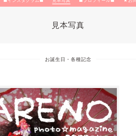
■インスタグラム■
見本写真
■プロフィール■
★お
見本写真
お誕生日・各種記念