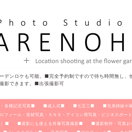
ーデンロケも可能。■完全予約制ですので待ち時間無し、
撮影できます。■出張撮影可
・各種記念写真■
■成人式■
■七五三■
■兄弟姉妹や
ロフィール・宣材写真・ＳＮＳ・アイコン用写真・ビジネスポート
け）■
■遺影にも使える肖像写真撮影■
■遺影制作・写真お