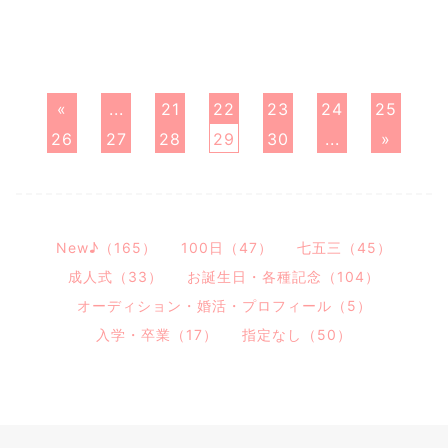
«
...
21
22
23
24
25
26
27
28
29
30
...
»
New♪（165）
100日（47）
七五三（45）
成人式（33）
お誕生日・各種記念（104）
オーディション・婚活・プロフィール（5）
入学・卒業（17）
指定なし（50）